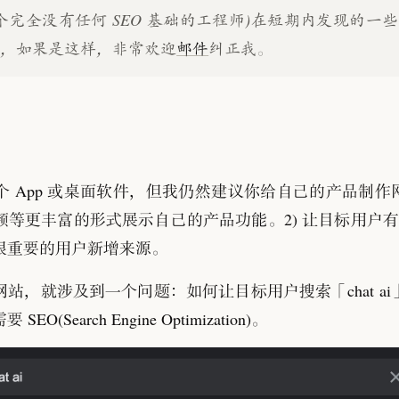
个完全没有任何 SEO 基础的工程师)在短期内发现的一
误
，
如果是这样
，
非常欢迎
邮件
纠正我
。
 App 或桌面软件
，
但我仍然建议你给自己的产品制作
频等更丰富的形式展示自己的产品功能
。
2) 让目标用户有
很重要的用户新增来源
。
网站
，
就涉及到一个问题
：
如何让目标用户搜索
「
chat ai
SEO(Search Engine Optimization)
。