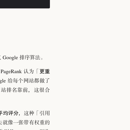
oogle 排序算法
。
更重
：
PageRank 认为
「
ogle 给每个网站都做了
高的网站排名靠前
，
这很合
平均评分
，
这种
「
引用
看上去就像一张带有权重的