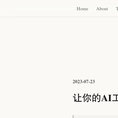
Home
About
Thoughts
Sound
RSS
Home
About
2023-07-23
让你的AI