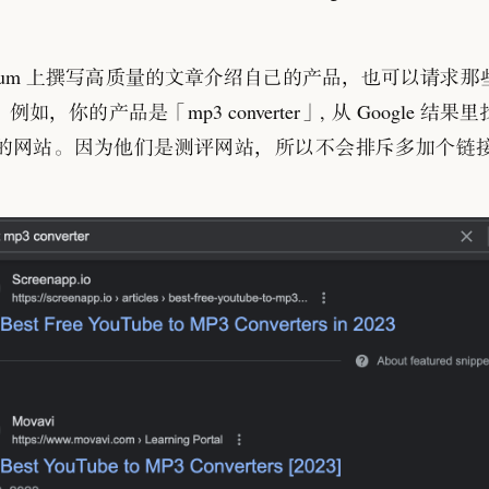
Medium 上撰写高质量的文章介绍自己的产品
，
也可以请求那
。
例如
，
你的产品是
「
mp3 converter
」
, 从 Google 
的网站
。
因为他们是测评网站
，
所以不会排斥多加个链
。