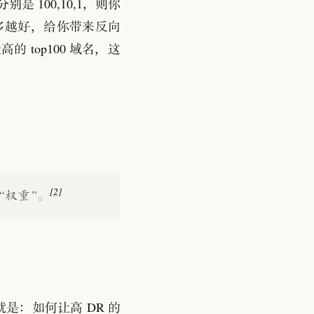
分别是 100,10,1
，
则你
多越好
，
给你带来反向
top100 域名
，
这
[2]
“
权重
”
。
就是
：
如何让高 DR 的