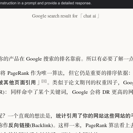
Google search result for 「chat ai」
的产品在 Google 搜索的排名靠前
。
所以有必要了解一点 G
再将 PageRank 作为唯一算法
，
但它仍是重要的排序依据
[1]
被其他页面引用
」
。
类似于论文期刊的权重因子
，
Go
R)
：
同样命中了某个关键词
，
Google 会将 DR 更
统计引用了你的网站这些网站的
呢
？
一个直观的想法是
，
反向链接
称作
(Backlink)
。
这样一来
，
PageRank 算法