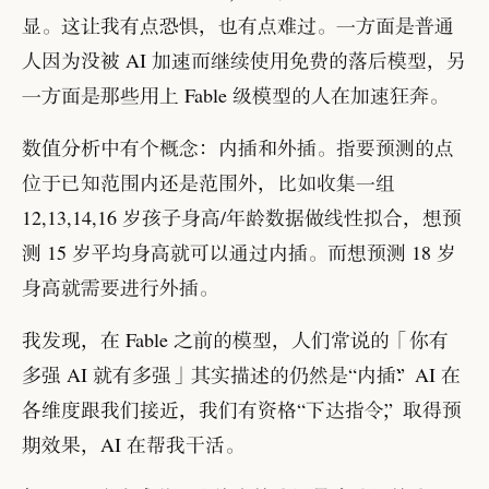
显
。
这让我有点恐惧
，
也有点难过
。
一方面是普通
人因为没被 AI 加速而继续使用免费的落后模型
，
另
一方面是那些用上 Fable 级模型的人在加速狂奔
。
数值分析中有个概念
：
内插和外插
。
指要预测的点
位于已知范围内还是范围外
，
比如收集一组
12,13,14,16 岁孩子身高/年龄数据做线性拟合
，
想预
测 15 岁平均身高就可以通过内插
。
而想预测 18 岁
身高就需要进行外插
。
我发现
，
在 Fable 之前的模型
，
人们常说的
「
你有
多强 AI 就有多强
」
其实描述的仍然是
“
内插
：
”
AI 在
各维度跟我们接近
，
我们有资格
“
下达指令
，
”
取得预
期效果
，
AI 在帮我干活
。