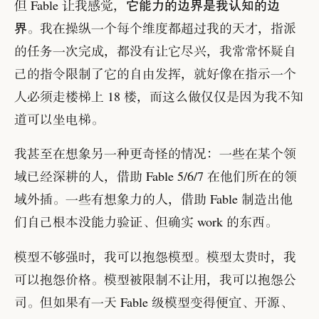
它能力的边界是我认知的边
但 Fable 让我感觉
，
界
。
我在操纵一个每个维度都超过我的天才
，
指派
的任务一次完成
，
都没有让它尽兴
，
我常常怀疑自
己的指令限制了它的自由发挥
，
就好像在指示一个
人必须走楼梯上 18 楼
，
而这么做仅仅是因为我不知
道可以坐电梯
。
我甚至在想象另一种更奇怪的情况
：
一些在某个领
域已经深耕的人
，
借助 Fable 5/6/7 在他们所在的领
域外插
。
一些有想象力的人
，
借助 Fable 制造出他
们自己根本没能力验证
、
但确实 work 的东西
。
模型不够强时
，
我可以抱怨模型
。
模型太贵时
，
我
可以抱怨价格
。
模型被限制不让用
，
我可以抱怨公
司
。
但如果有一天 Fable 级模型变得便宜
、
开源
、