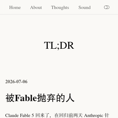
Home
Home
About
Thoughts
Sound
About
Thoughts
TL;DR
Sound
2026-07-06
被Fable抛弃的人
Claude Fable 5 回来了
，
在回归前两天 Anthropic 针