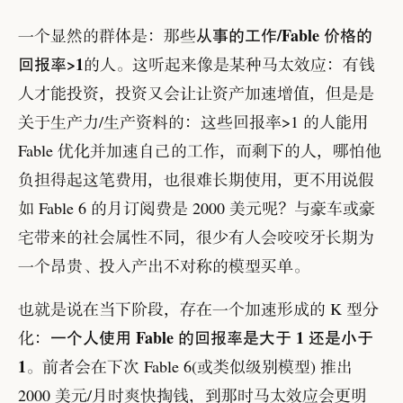
从事的工作/Fable 价格的
一个显然的群体是
：
那些
回报率>1
的人
。
这听起来像是某种马太效应
：
有钱
人才能投资
，
投资又会让让资产加速增值
，
但是是
关于生产力/生产资料的
：
这些回报率>1 的人能用
Fable 优化并加速自己的工作
，
而剩下的人
，
哪怕他
负担得起这笔费用
，
也很难长期使用
，
更不用说假
如 Fable 6 的月订阅费是 2000 美元呢
？
与豪车或豪
宅带来的社会属性不同
，
很少有人会咬咬牙长期为
一个昂贵
、
投入产出不对称的模型买单
。
也就是说在当下阶段
，
存在一个加速形成的 K 型分
一个人使用 Fable 的回报率是大于 1 还是小于
化
：
1
。
前者会在下次 Fable 6(或类似级别模型) 推出
2000 美元/月时爽快掏钱
，
到那时马太效应会更明