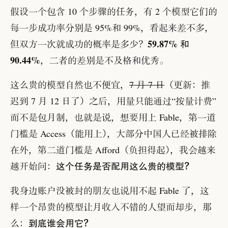
假设一个包含 10 个步骤的任务
，
有 2 个模型它们的
每一步成功率分别是 95%和 99%
，
看起来差不多
，
59.87% 和
但双方一次就成功的概率是多少
？
90.44%
，
二者的差别是不及格和优秀
。
这么贵的模型自然也不便宜
，
7 月 7 日
（
更新
：
推
迟到 7 月 12 日了
）
之后
，
用量只能通过
“
按量计费
”
而不是包月制
，
也就是说
，
想要用上 Fable
，
第一道
门槛是 Access
（
能用上
）
，
大部分中国人已经被排除
在外
，
第二道门槛是 Afford
（
负担得起
）
，
我会越来
这个任务是否配用这么贵的模型
？
越开始问
：
我身边账户没被封的朋友也说用不起 Fable 了
，
这
样一个昂贵的模型让月收入不错的人望而却步
，
那
到底谁会用它
？
么
：